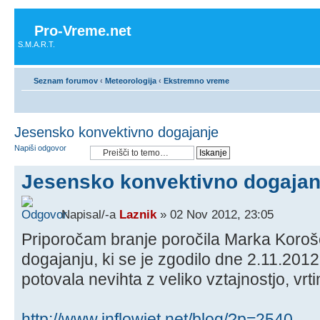
Pro-Vreme.net
S.M.A.R.T.
Seznam forumov
‹
Meteorologija
‹
Ekstremno vreme
Jesensko konvektivno dogajanje
Napiši odgovor
Jesensko konvektivno dogajan
Napisal/-a
Laznik
» 02 Nov 2012, 23:05
Priporočam branje poročila Marka Koro
dogajanju, ki se je zgodilo dne 2.11.2012
potovala nevihta z veliko vztajnostjo, vrti
http://www.inflowjet.net/blog/?p=2540