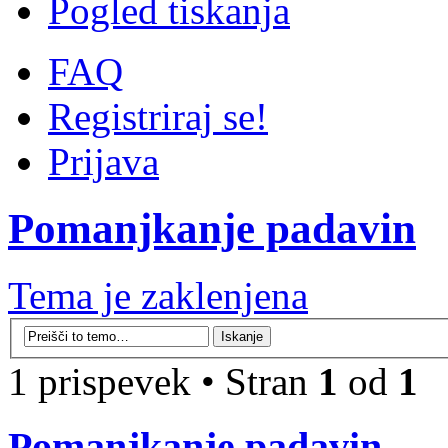
Pogled tiskanja
FAQ
Registriraj se!
Prijava
Pomanjkanje padavin
Tema je zaklenjena
1 prispevek • Stran
1
od
1
Pomanjkanje padavin