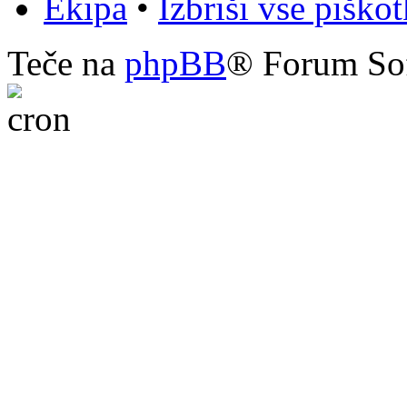
Ekipa
•
Izbriši vse piško
Teče na
phpBB
® Forum So