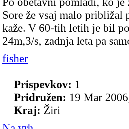
Po obetavni pomladi, ko je ž
Sore že vsaj malo približal
kaže. V 60-tih letih je bil 
24m,3/s, zadnja leta pa sa
fisher
Prispevkov:
1
Pridružen:
19 Mar 2006,
Kraj:
Žiri
Na vrh