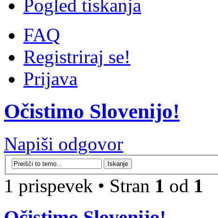
Pogled tiskanja
FAQ
Registriraj se!
Prijava
Očistimo Slovenijo!
Napiši odgovor
1 prispevek • Stran
1
od
1
Očistimo Slovenijo!