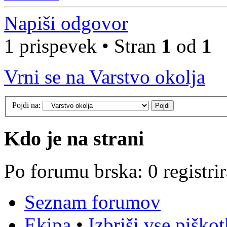
Napiši odgovor
1 prispevek • Stran
1
od
1
Vrni se na Varstvo okolja
Pojdi na:
Kdo je na strani
Po forumu brska: 0 registri
Seznam forumov
Ekipa
•
Izbriši vse piško