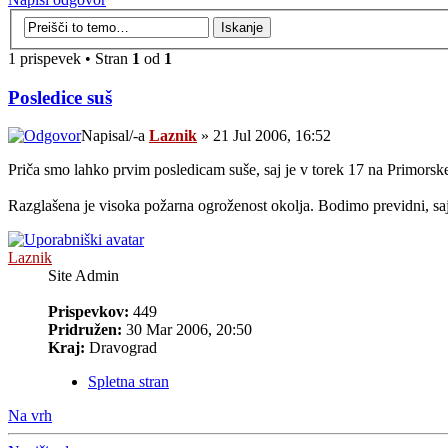
1 prispevek • Stran
1
od
1
Posledice suš
Napisal/-a
Laznik
» 21 Jul 2006, 16:52
Priča smo lahko prvim posledicam suše, saj je v torek 17 na Primorsk
Razglašena je visoka požarna ogroženost okolja. Bodimo previdni, saj
Laznik
Site Admin
Prispevkov:
449
Pridružen:
30 Mar 2006, 20:50
Kraj:
Dravograd
Spletna stran
Na vrh