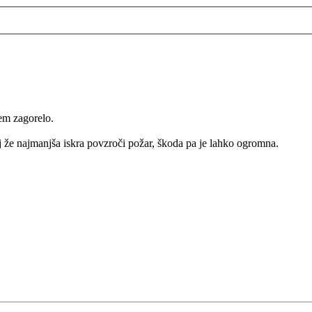
em zagorelo.
 že najmanjša iskra povzroči požar, škoda pa je lahko ogromna.