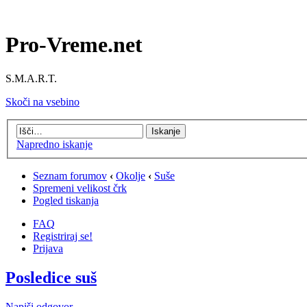
Pro-Vreme.net
S.M.A.R.T.
Skoči na vsebino
Napredno iskanje
Seznam forumov
‹
Okolje
‹
Suše
Spremeni velikost črk
Pogled tiskanja
FAQ
Registriraj se!
Prijava
Posledice suš
Napiši odgovor