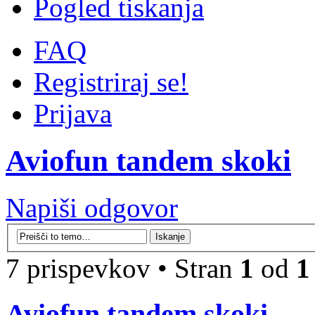
Pogled tiskanja
FAQ
Registriraj se!
Prijava
Aviofun tandem skoki
Napiši odgovor
7 prispevkov • Stran
1
od
1
Aviofun tandem skoki