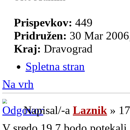
Prispevkov:
449
Pridružen:
30 Mar 2006,
Kraj:
Dravograd
Spletna stran
Na vrh
Napisal/-a
Laznik
» 17
V sredo 19.7 bodo potekali 