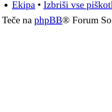
Ekipa
•
Izbriši vse piško
Teče na
phpBB
® Forum So