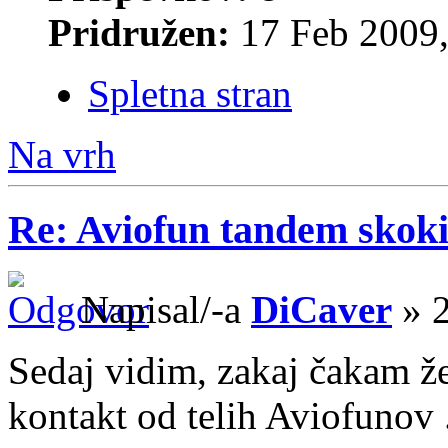
Pridružen:
17 Feb 2009,
Spletna stran
Na vrh
Re: Aviofun tandem skok
Napisal/-a
DiCaver
» 2
Sedaj vidim, zakaj čakam ž
kontakt od telih Aviofunov .