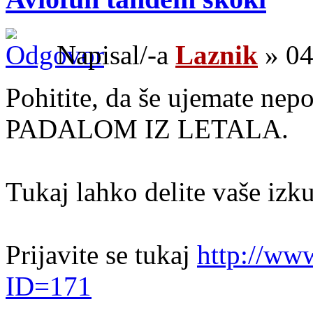
Napisal/-a
Laznik
» 04
Pohitite, da še ujemate ne
PADALOM IZ LETALA.
Tukaj lahko delite vaše izku
Prijavite se tukaj
http://ww
ID=171