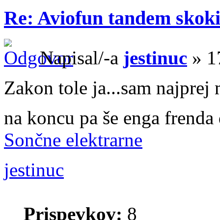
Re: Aviofun tandem skok
Napisal/-a
jestinuc
» 1
Zakon tole ja...sam najpre
na koncu pa še enga frenda
Sončne elektrarne
jestinuc
Prispevkov:
8