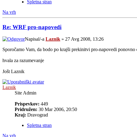
Spletna stran
Na vrh
Re: WRF pro-napovedi
Napisal/-a
Laznik
» 27 Avg 2008, 13:26
Sporočamo Vam, da bodo po krajši prekinitvi pro-napovedi ponovno dos
hvala za razumevanje
Jošt Laznik
Laznik
Site Admin
Prispevkov:
449
Pridružen:
30 Mar 2006, 20:50
Kraj:
Dravograd
Spletna stran
Na vrh