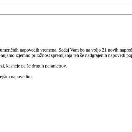
 numeričnih napovedih vremena. Sedaj Vam bo na voljo 21 novih nap
onujamo izjemno priložnost spremljanja teh še nadgrajenih napovedi p
ezi, kasneje pa še drugih parametrov.
nejšim napovedim.