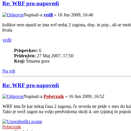
Re: WRF pro-napovedi
Napisal/-a
vedli
» 16 Jun 2009, 16:46
kolikor sem opazil se ima wrf sedaj 2 zagona, dop. in pop., ali se mot
hvala
vedli
Prispevkov:
6
Pridružen:
27 Maj 2007, 17:50
Kraj:
Šmarna gora
Na vrh
Re: WRF pro-napovedi
Napisal/-a
Poberznik
» 16 Jun 2009, 16:52
WRF ima že kar nekaj časa 2 zagona, če seveda ne pride v mes do kak
Tako je svež zagon na voljo predvidoma okoli 4. ure (zjutraj in popol
Poberznik