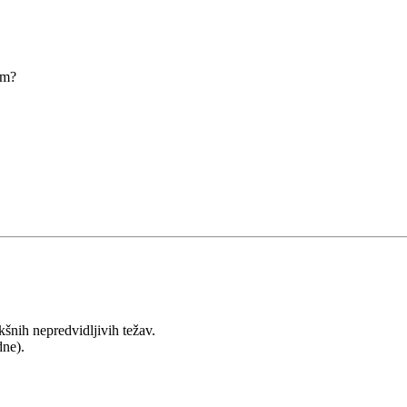
im?
šnih nepredvidljivih težav.
dne).