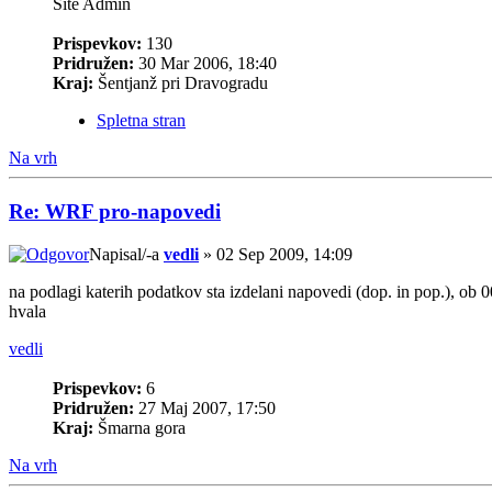
Site Admin
Prispevkov:
130
Pridružen:
30 Mar 2006, 18:40
Kraj:
Šentjanž pri Dravogradu
Spletna stran
Na vrh
Re: WRF pro-napovedi
Napisal/-a
vedli
» 02 Sep 2009, 14:09
na podlagi katerih podatkov sta izdelani napovedi (dop. in pop.), ob
hvala
vedli
Prispevkov:
6
Pridružen:
27 Maj 2007, 17:50
Kraj:
Šmarna gora
Na vrh