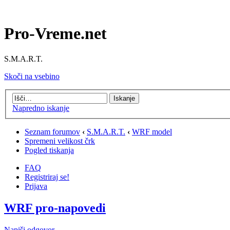
Pro-Vreme.net
S.M.A.R.T.
Skoči na vsebino
Napredno iskanje
Seznam forumov
‹
S.M.A.R.T.
‹
WRF model
Spremeni velikost črk
Pogled tiskanja
FAQ
Registriraj se!
Prijava
WRF pro-napovedi
Napiši odgovor