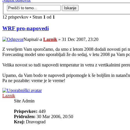
12 prispevkov • Stran
1
od
1
WRF pro-napovedi
Napisal/-a
Laznik
» 31 Dec 2007, 23:20
Z veseljem Vam sporočamo, da smo z letom 2008 dodali novosti pri
Forecasting model smo uporabljali že do sedaj, v letu 2008 pa Vam p
Velika novost so tudi napovedi temperatur in vetra z vertikalnimi prer
Upamo, da Vam bodo te napovedi pripomogle k še boljšim in natanč
Pa ne pozabite: vreme je le vreme!
Laznik
Site Admin
Prispevkov:
449
Pridružen:
30 Mar 2006, 20:50
Kraj:
Dravograd