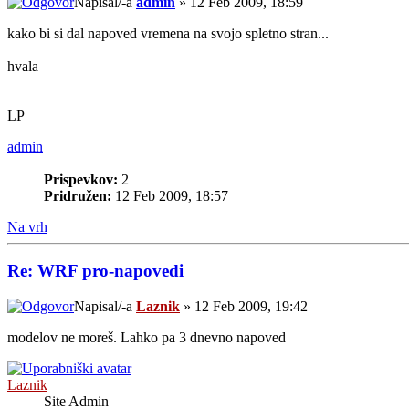
Napisal/-a
admin
» 12 Feb 2009, 18:59
kako bi si dal napoved vremena na svojo spletno stran...
hvala
LP
admin
Prispevkov:
2
Pridružen:
12 Feb 2009, 18:57
Na vrh
Re: WRF pro-napovedi
Napisal/-a
Laznik
» 12 Feb 2009, 19:42
modelov ne moreš. Lahko pa 3 dnevno napoved
Laznik
Site Admin