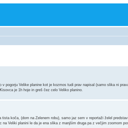
v pogorju Velike planine kot je kozmos tudi prav napisal (samo slika ni prava
sovca je 1h hoje in greš čez celo Veliko planino.
ila tista koča, (dom na Zelenem robu), samo jaz sem v reportaži želel predsta
ec na Veliki planini le da je ena slika z manjšim druga pa z večjim zoomom po