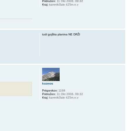
Pridružen:
11 Okt 2006, 09:32
Kraj:
kamnik/žale 425m.n.v
tudi gojška planina NE DRŽI
kozmos
Prispevkov:
1168
Pridružen:
11 Okt 2006, 09:32
Kraj:
kamnik/žale 425m.n.v