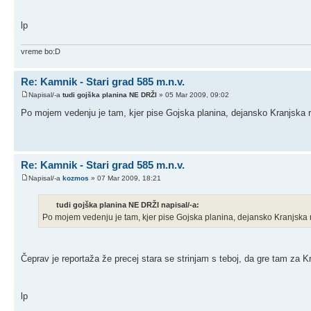
lp
vreme bo:D
Re: Kamnik - Stari grad 585 m.n.v.
Napisal/-a
tudi gojška planina NE DRŽI
» 05 Mar 2009, 09:02
Po mojem vedenju je tam, kjer pise Gojska planina, dejansko Kranjska r
Re: Kamnik - Stari grad 585 m.n.v.
Napisal/-a
kozmos
» 07 Mar 2009, 18:21
tudi gojška planina NE DRŽI napisal/-a:
Po mojem vedenju je tam, kjer pise Gojska planina, dejansko Kranjska r
Čeprav je reportaža že precej stara se strinjam s teboj, da gre tam za Kr
lp