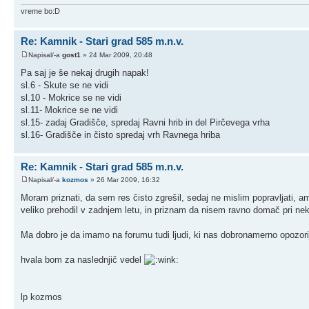
vreme bo:D
Re: Kamnik - Stari grad 585 m.n.v.
Napisal/-a
gost1
» 24 Mar 2009, 20:48
Pa saj je še nekaj drugih napak!
sl.6 - Skute se ne vidi
sl.10 - Mokrice se ne vidi
sl.11- Mokrice se ne vidi
sl.15- zadaj Gradišče, spredaj Ravni hrib in del Pirčevega vrha
sl.16- Gradišče in čisto spredaj vrh Ravnega hriba
Re: Kamnik - Stari grad 585 m.n.v.
Napisal/-a
kozmos
» 26 Mar 2009, 16:32
Moram priznati, da sem res čisto zgrešil, sedaj ne mislim popravljati
veliko prehodil v zadnjem letu, in priznam da nisem ravno domač pri neka
Ma dobro je da imamo na forumu tudi ljudi, ki nas dobronamerno opozori
hvala bom za naslednjič vedel
lp kozmos