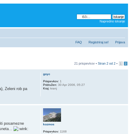
Napredno iskanje
FAQ
Registriraj se!
Prijava
21 prispevkov •
Stran
2
od
2
•
1
2
goyc
Prispevkov:
1
Pridružen:
30 Apr 2006, 05:27
), Zeleni rob pa
Kraj:
kranj
viti posamezne
kozmos
sneta...
Prispevkov:
1168