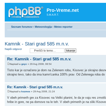
Pro-Vreme.net
S.M.A.R.T.
Seznam forumov
‹
Meteorologija
‹
Meteo reporter
Kamnik - Stari grad 585 m.n.v.
Napiši odgovor
Re: Kamnik - Stari grad 585 m.n.v.
Napisal/-a
goyc
» 29 Avg 2008, 08:54
Tisto kar je označeno je dom na Zelenem robu, Kisovec je skrajno desno 
skrajno levo, tako da ima kamn'canka 100% prav. Od Zelenega roba do Ki
Re: Kamnik - Stari grad 585 m.n.v.
Napisal/-a
kozmos
» 29 Avg 2008, 21:24
V obeh primerih gre za Kisovec na Veliki planini, le da je vaju res zmot
hribe in gore, ne pa domove na le teh. V obeh primerih je na sliki Kisov