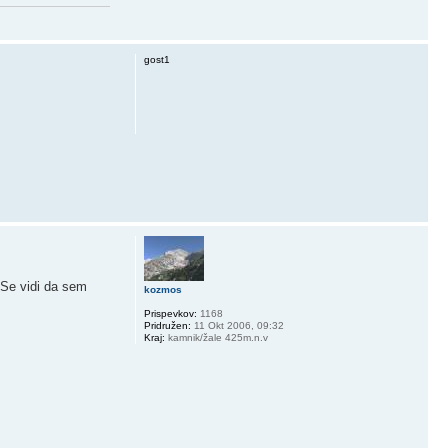
gost1
Se vidi da sem
kozmos
Prispevkov:
1168
Pridružen:
11 Okt 2006, 09:32
Kraj:
kamnik/žale 425m.n.v