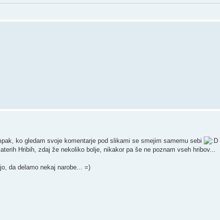
, ampak, ko gledam svoje komentarje pod slikami se smejim samemu sebi
terih Hribih, zdaj že nekoliko bolje, nikakor pa še ne poznam vseh hribov...
jo, da delamo nekaj narobe... =)