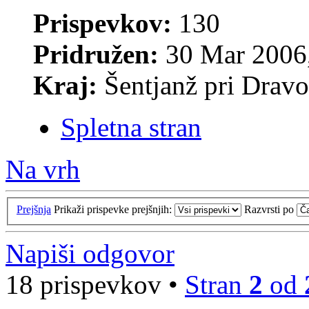
Prispevkov:
130
Pridružen:
30 Mar 2006,
Kraj:
Šentjanž pri Drav
Spletna stran
Na vrh
Prejšnja
Prikaži prispevke prejšnjih:
Razvrsti po
Napiši odgovor
18 prispevkov •
Stran
2
od