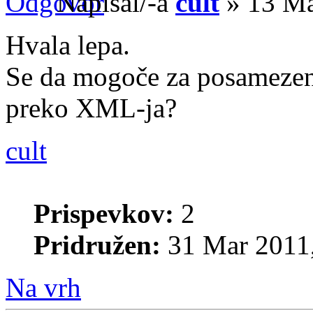
Napisal/-a
cult
» 13 Ma
Hvala lepa.
Se da mogoče za posamezen
preko XML-ja?
cult
Prispevkov:
2
Pridružen:
31 Mar 2011,
Na vrh