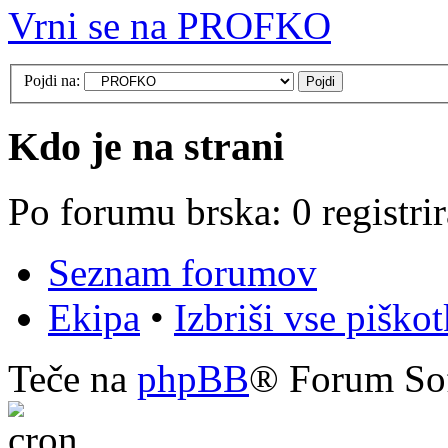
Vrni se na PROFKO
Pojdi na:
Kdo je na strani
Po forumu brska: 0 registri
Seznam forumov
Ekipa
•
Izbriši vse piško
Teče na
phpBB
® Forum So