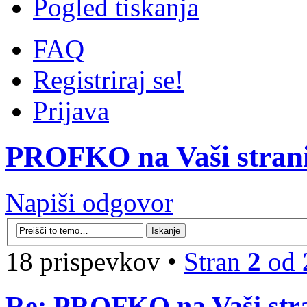
Pogled tiskanja
FAQ
Registriraj se!
Prijava
PROFKO na Vaši stran
Napiši odgovor
18 prispevkov •
Stran
2
od
Re: PROFKO na Vaši str