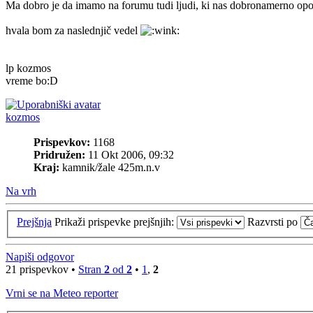
Ma dobro je da imamo na forumu tudi ljudi, ki nas dobronamerno opoz
hvala bom za naslednjič vedel
lp kozmos
vreme bo:D
kozmos
Prispevkov:
1168
Pridružen:
11 Okt 2006, 09:32
Kraj:
kamnik/žale 425m.n.v
Na vrh
Prejšnja
Prikaži prispevke prejšnjih:
Razvrsti po
Napiši odgovor
21 prispevkov •
Stran
2
od
2
•
1
,
2
Vrni se na Meteo reporter