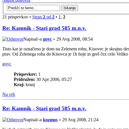
21 prispevkov •
Stran
2
od
2
•
1
,
2
Re: Kamnik - Stari grad 585 m.n.v.
Napisal/-a
goyc
» 29 Avg 2008, 08:54
Tisto kar je označeno je dom na Zelenem robu, Kisovec je skrajno des
prav. Od Zelenega roba do Kisovca je 1h hoje in greš čez celo Veliko
goyc
Prispevkov:
1
Pridružen:
30 Apr 2006, 05:27
Kraj:
kranj
Na vrh
Re: Kamnik - Stari grad 585 m.n.v.
Napisal/-a
kozmos
» 29 Avg 2008, 21:24