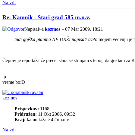
Na vrh
Re: Kamnik - Stari grad 585 m.n.v.
Napisal/-a
kozmos
» 07 Mar 2009, 18:21
tudi gojška planina NE DRŽI napisal/-a:
Po mojem vedenju je ta
Čeprav je reportaža že precej stara se strinjam s teboj, da gre tam za K
lp
vreme bo:D
kozmos
Prispevkov:
1168
Pridružen:
11 Okt 2006, 09:32
Kraj:
kamnik/žale 425m.n.v
Na vrh