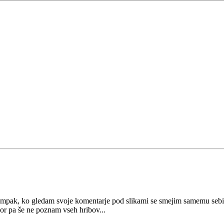
i, ampak, ko gledam svoje komentarje pod slikami se smejim samemu seb
kor pa še ne poznam vseh hribov...