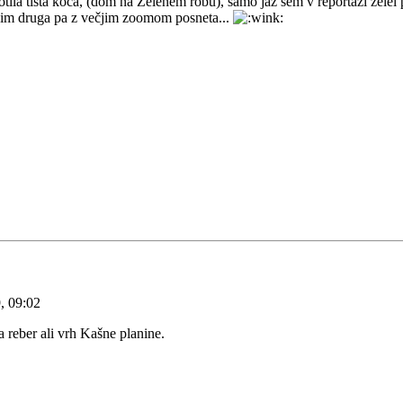
motila tista koča, (dom na Zelenem robu), samo jaz sem v reportaži žele
anjšim druga pa z večjim zoomom posneta...
, 09:02
 reber ali vrh Kašne planine.