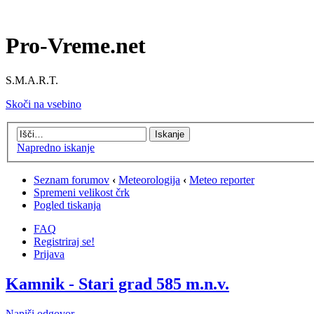
Pro-Vreme.net
S.M.A.R.T.
Skoči na vsebino
Napredno iskanje
Seznam forumov
‹
Meteorologija
‹
Meteo reporter
Spremeni velikost črk
Pogled tiskanja
FAQ
Registriraj se!
Prijava
Kamnik - Stari grad 585 m.n.v.
Napiši odgovor