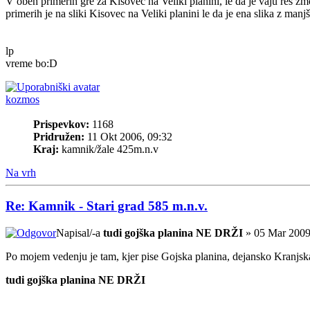
V obeh primerih gre za Kisovec na Veliki planini, le da je vaju res z
primerih je na sliki Kisovec na Veliki planini le da je ena slika z m
lp
vreme bo:D
kozmos
Prispevkov:
1168
Pridružen:
11 Okt 2006, 09:32
Kraj:
kamnik/žale 425m.n.v
Na vrh
Re: Kamnik - Stari grad 585 m.n.v.
Napisal/-a
tudi gojška planina NE DRŽI
» 05 Mar 2009
Po mojem vedenju je tam, kjer pise Gojska planina, dejansko Kranjska
tudi gojška planina NE DRŽI