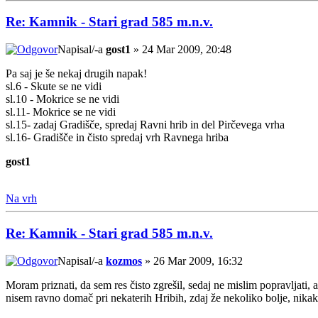
Re: Kamnik - Stari grad 585 m.n.v.
Napisal/-a
gost1
» 24 Mar 2009, 20:48
Pa saj je še nekaj drugih napak!
sl.6 - Skute se ne vidi
sl.10 - Mokrice se ne vidi
sl.11- Mokrice se ne vidi
sl.15- zadaj Gradišče, spredaj Ravni hrib in del Pirčevega vrha
sl.16- Gradišče in čisto spredaj vrh Ravnega hriba
gost1
Na vrh
Re: Kamnik - Stari grad 585 m.n.v.
Napisal/-a
kozmos
» 26 Mar 2009, 16:32
Moram priznati, da sem res čisto zgrešil, sedaj ne mislim popravljat
nisem ravno domač pri nekaterih Hribih, zdaj že nekoliko bolje, nika