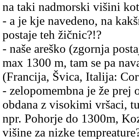
na taki nadmorski višini kot
- a je kje navedeno, na kak
postaje teh žičnic?!?
- naše areško (zgornja post
max 1300 m, tam se pa nava
(Francija, Švica, Italija: 
- zelopomembna je že prej o
obdana z visokimi vršaci, t
npr. Pohorje do 1300m, Koz
višine za nizke tempreature