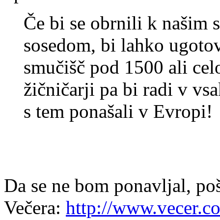
Če bi se obrnili k našim
sosedom, bi lahko ugotovi
smučišč pod 1500 ali ce
žičničarji pa bi radi v vs
s tem ponašali v Evropi!
Da se ne bom ponavljal, poš
Večera:
http://www.vecer.