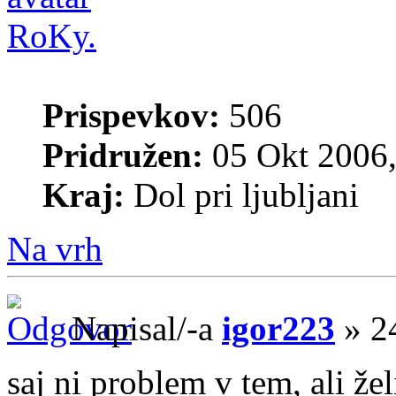
RoKy.
Prispevkov:
506
Pridružen:
05 Okt 2006,
Kraj:
Dol pri ljubljani
Na vrh
Napisal/-a
igor223
» 2
saj ni problem v tem, ali že