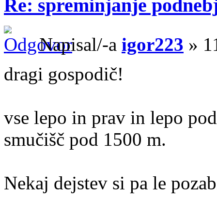
Re: spreminjanje podneb
Napisal/-a
igor223
» 11
dragi gospodič!
vse lepo in prav in lepo po
smučišč pod 1500 m.
Nekaj dejstev si pa le poza