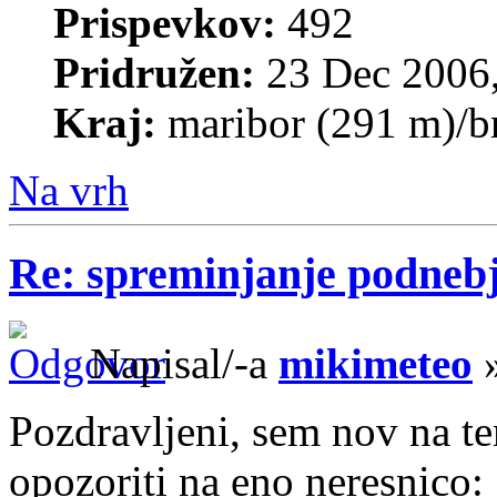
Prispevkov:
492
Pridružen:
23 Dec 2006,
Kraj:
maribor (291 m)/b
Na vrh
Re: spreminjanje podneb
Napisal/-a
mikimeteo
»
Pozdravljeni, sem nov na 
opozoriti na eno neresnico: