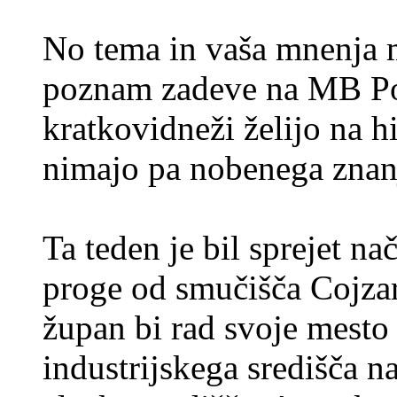
No tema in vaša mnenja 
poznam zadeve na MB Poh
kratkovidneži želijo na hi
nimajo pa nobenega znanj
Ta teden je bil sprejet n
proge od smučišča Cojzar
župan bi rad svoje mesto
industrijskega središča 