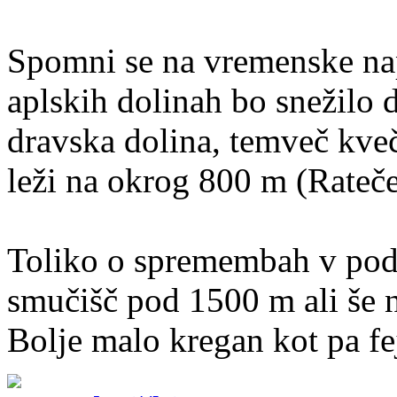
Spomni se na vremenske na
aplskih dolinah bo snežilo d
dravska dolina, temveč kve
leži na okrog 800 m (Rateč
Toliko o spremembah v podn
smučišč pod 1500 m ali še n
Bolje malo kregan kot pa fej