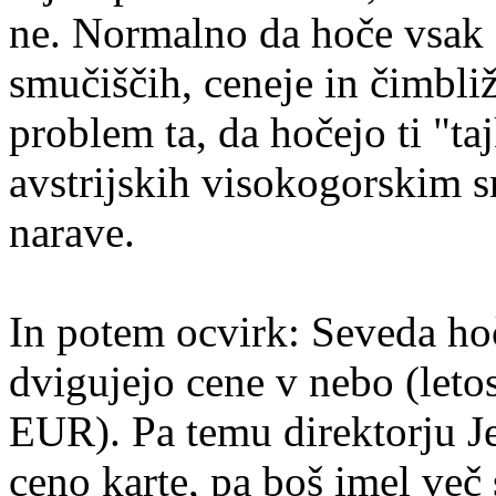
ne. Normalno da hoče vsak 
smučiščih, ceneje in čimbl
problem ta, da hočejo ti "ta
avstrijskih visokogorskim 
narave.
In potem ocvirk: Seveda hoč
dvigujejo cene v nebo (leto
EUR). Pa temu direktorju Je
ceno karte, pa boš imel več