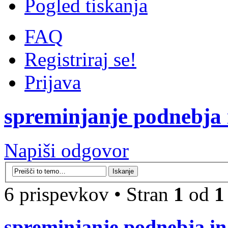
Pogled tiskanja
FAQ
Registriraj se!
Prijava
spreminjanje podnebja 
Napiši odgovor
6 prispevkov • Stran
1
od
1
spreminjanje podnebja i