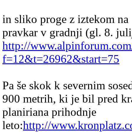
in sliko proge z iztekom na 
pravkar v gradnji (gl. 8. jul
http://www.alpinforum.com
f=12&t=26962&start=75
Pa še skok k severnim sose
900 metrih, ki je bil pred 
planiriana prihodnje
leto:
http://www.kronplatz.c