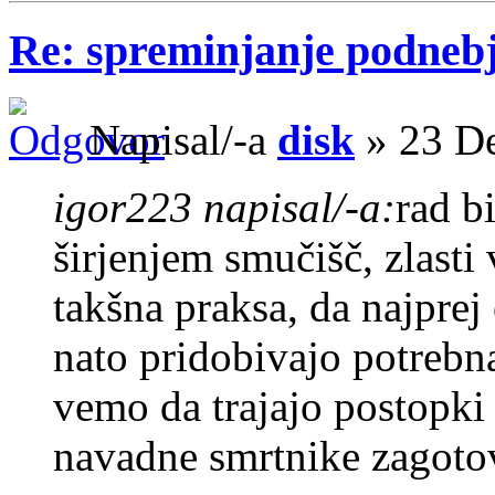
Re: spreminjanje podneb
Napisal/-a
disk
» 23 De
igor223 napisal/-a:
rad b
širjenjem smučišč, zlasti 
takšna praksa, da najprej
nato pridobivajo potrebna
vemo da trajajo postopki 
navadne smrtnike zagoto