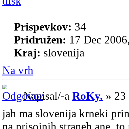
disk
Prispevkov:
34
Pridružen:
17 Dec 2006,
Kraj:
slovenija
Na vrh
Napisal/-a
RoKy.
» 23 
jah ma slovenija krneki pri
na prisojnih straneh ane, to