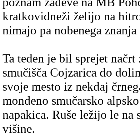
poznam zadeve na MB Pohorj
kratkovidneži želijo na hitro
nimajo pa nobenega znanja 
Ta teden je bil sprejet načr
smučišča Cojzarica do dolin
svoje mesto iz nekdaj črnega
mondeno smučarsko alpsko s
napakica. Ruše ležijo le n
višine.