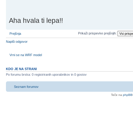
Aha hvala ti lepa!!
Prikaži prispevke prejšnjih:
Prejšnja
Napiši odgovor
Vrni se na WRF model
KDO JE NA STRANI
Po forumu brska: 0 registriranih uporabnikov in 0 gostov
Seznam forumov
Teče na
phpBB