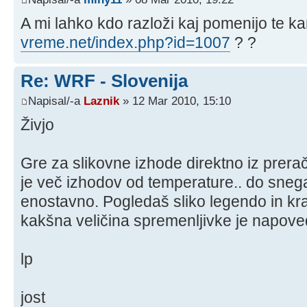
A mi lahko kdo razloži kaj pomenijo te k
vreme.net/index.php?id=1007
? ?
Re: WRF - Slovenija
Napisal/-a
Laznik
» 12 Mar 2010, 15:10
Živjo
Gre za slikovne izhode direktno iz prer
je več izhodov od temperature.. do snega
enostavno. Pogledaš sliko legendo in kra
kakšna veličina spremenljivke je napov
lp
jost