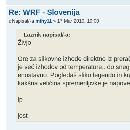
Re: WRF - Slovenija
Napisal/-a
mihy11
» 17 Mar 2010, 19:00
Laznik napisal/-a:
Živjo
Gre za slikovne izhode direktno iz prer
je več izhodov od temperature.. do snega
enostavno. Pogledaš sliko legendo in kra
kakšna veličina spremenljivke je napov
lp
jost