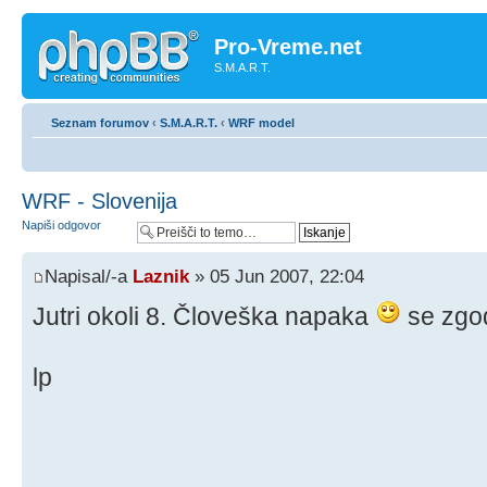
Pro-Vreme.net
S.M.A.R.T.
Seznam forumov
‹
S.M.A.R.T.
‹
WRF model
WRF - Slovenija
Napiši odgovor
Napisal/-a
Laznik
» 05 Jun 2007, 22:04
Jutri okoli 8. Človeška napaka
se zgo
lp