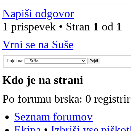
Napiši odgovor
1 prispevek • Stran
1
od
1
Vrni se na Suše
Pojdi na:
Kdo je na strani
Po forumu brska: 0 registri
Seznam forumov
Ekipa
•
Izbriši vse piško