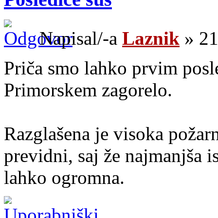
Napisal/-a
Laznik
» 21
Priča smo lahko prvim posle
Primorskem zagorelo.
Razglašena je visoka požar
previdni, saj že najmanjša i
lahko ogromna.