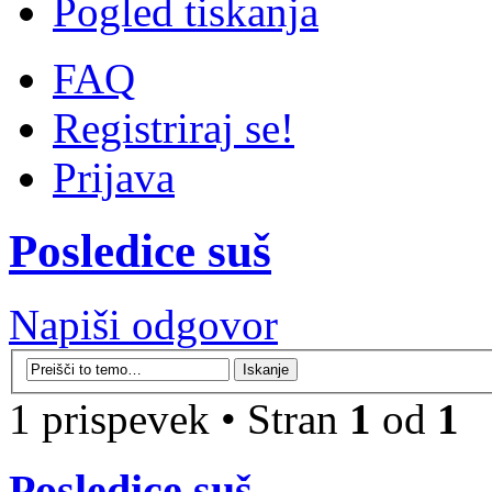
Pogled tiskanja
FAQ
Registriraj se!
Prijava
Posledice suš
Napiši odgovor
1 prispevek • Stran
1
od
1
Posledice suš