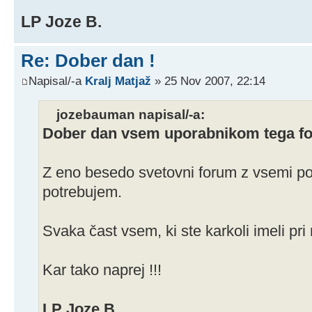
LP Joze B.
Re: Dober dan !
Napisal/-a
Kralj Matjaž
» 25 Nov 2007, 22:14
jozebauman napisal/-a:
Dober dan vsem uporabnikom tega fo
Z eno besedo svetovni forum z vsemi pom
potrebujem.
Svaka čast vsem, ki ste karkoli imeli pri
Kar tako naprej !!!
LP Joze B.