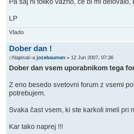
Pa saj ni toliko važno, če bi mi delovalo, 
LP
Vlado
Dober dan !
Napisal/-a
jozebauman
» 12 Jun 2007, 07:36
Dober dan vsem uporabnikom tega fo
Z eno besedo svetovni forum z vsemi pome
potrebujem.
Svaka čast vsem, ki ste karkoli imeli pri
Kar tako naprej !!!