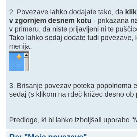
2. Povezave lahko dodajate tako, da
kli
v zgornjem desnem kotu
- prikazana na 
v primeru, da niste prijavljeni ni te puščic
Tako lahko sedaj dodate tudi povezave, 
menija.
3. Brisanje povezav poteka popolnoma en
sedaj (s klikom na rdeč križec desno ob 
Predloge, ki bi lahko izboljšali uporabo "M
Re: "Moje povezave"