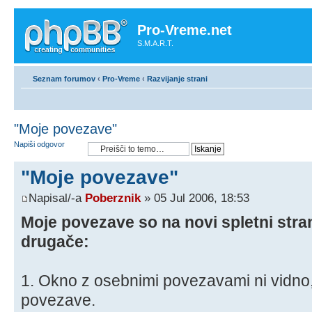
Pro-Vreme.net
S.M.A.R.T.
Seznam forumov
‹
Pro-Vreme
‹
Razvijanje strani
"Moje povezave"
Napiši odgovor
"Moje povezave"
Napisal/-a
Poberznik
» 05 Jul 2006, 18:53
Moje povezave so na novi spletni stra
drugače:
1. Okno z osebnimi povezavami ni vidno
povezave.