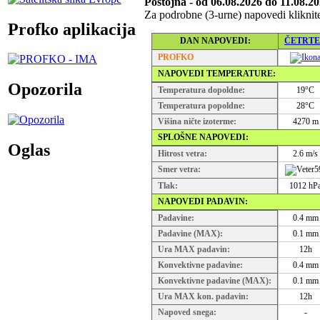
Postojna - od 06.08.2026 do 11.08.2
Za podrobne (3-urne) napovedi kliknite
Profko aplikacija
DAN NAPOVEDI:
ČETRT
PROFKO
NAPOVEDI TEMPERATURE:
Opozorila
Temperatura dopoldne:
19°C
Temperatura popoldne:
28°C
Višina ničte izoterme:
4270 m
SPLOŠNE NAPOVEDI:
Oglas
Hitrost vetra:
2.6 m/s
Smer vetra:
5
Tlak:
1012 hP
NAPOVEDI PADAVIN:
Padavine:
0.4 mm
Padavine (MAX):
0.1 mm
Ura MAX padavin:
12h
Konvektivne padavine:
0.4 mm
Konvektivne padavine (MAX):
0.1 mm
Ura MAX kon. padavin:
12h
Napoved snega:
-