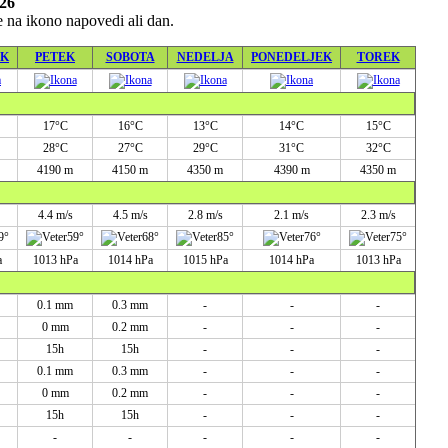
026
 na ikono napovedi ali dan.
EK
PETEK
SOBOTA
NEDELJA
PONEDELJEK
TOREK
17°C
16°C
13°C
14°C
15°C
28°C
27°C
29°C
31°C
32°C
4190 m
4150 m
4350 m
4390 m
4350 m
4.4 m/s
4.5 m/s
2.8 m/s
2.1 m/s
2.3 m/s
9°
59°
68°
85°
76°
75°
a
1013 hPa
1014 hPa
1015 hPa
1014 hPa
1013 hPa
0.1 mm
0.3 mm
-
-
-
0 mm
0.2 mm
-
-
-
15h
15h
-
-
-
0.1 mm
0.3 mm
-
-
-
0 mm
0.2 mm
-
-
-
15h
15h
-
-
-
-
-
-
-
-