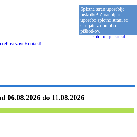
Spletna stran uporablja
piškotke! Z nadaljno
uporabo spletne strani se
strinjate z uporabo
piškotkov.
Več o
spletnih piškotkih
.
ere
Povezave
Kontakti
06.08.2026 do 11.08.2026