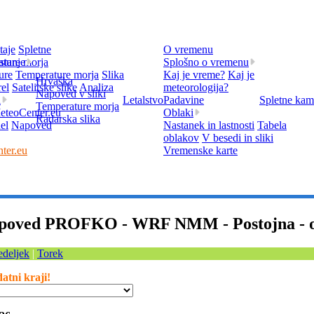
taje
Spletne
O vremenu
stanje
ture morja
Splošno o vremenu
ure
Temperature morja
Slika
Kaj je vreme?
Kaj je
Hrvaška
rel
Satelitske slike
Analiza
meteorologija?
Napoved v sliki
i
Letalstvo
Padavine
Spletne kam
Temperature morja
teoCenter.eu
Oblaki
Radarska slika
el
Napoved
Nastanek in lastnosti
Tabela
oblakov
V besedi in sliki
ter.eu
Vremenske karte
poved PROFKO - WRF NMM - Postojna - od 
deljek
|
Torek
tni kraji!