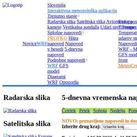
Slovenija
Interaktivna meteorološka aplikacija
Trenutno stanje
Radarska slika
Satelitska slika
Avtomatske pos
Evropa
kamere
Vertikalna sondaža
Udari strel
Trenutno 
Tempera
Splošne napovedi
Temperat
PROFKO
Hitra
udarov st
Novice
WRF
napoved
Napoved
Napoved
v besedi
5-dnevna
WRF - Me
napoved
GFS mod
Podrobne napovedi
front
WRF
GFS
MeteoCen
model
Diagrami
WRF
Opozorila
Radarska slika
5-dnevna vremenska na
Četrtek
|
Petek
|
Sobota
|
Nedelja
|
Pone
NOVO: prenovljene napovedi in doda
Satelitska slika
Izberite drug kraj: