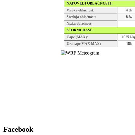
NAPOVEDI OBLAČNOSTI:
Visoka oblačnost:
4 %
Srednja oblačnost:
8 %
Nizka oblačnost:
-
STORMCHASE:
Cape (MAX):
1025 J/k
Ura cape MAX MAX:
18h
Facebook