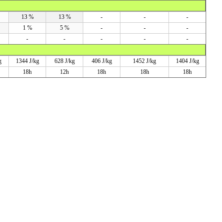
13 %
13 %
-
-
-
1 %
5 %
-
-
-
-
-
-
-
-
g
1344 J/kg
628 J/kg
406 J/kg
1452 J/kg
1404 J/kg
18h
12h
18h
18h
18h