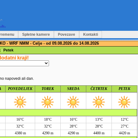
vremenu
Spletne kamere
Povezave
Kontakti
 - WRF NMM - Celje - od 09.08.2026 do 14.08.2026
k
|
Petek
datni kraji!
no napovedi ali dan.
A
PONEDELJEK
TOREK
SREDA
ČETRTEK
PETEK
16°C
18°C
16°C
13°C
12°C
32°C
32°C
28°C
28°C
27°C
4380 m
4290 m
4290 m
4400 m
4420 m