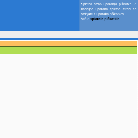
Spletna stran uporablja piškotke! Z
nadaljno uporabo spletne strani se
strinjate z uporabo piškotkov.
Več o
spletnih piškotkih
.