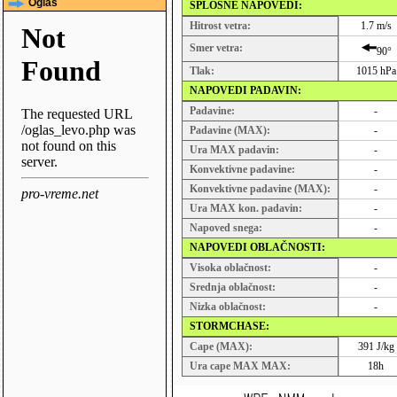
Oglas
SPLOŠNE NAPOVEDI:
Hitrost vetra:
1.7 m/s
Smer vetra:
90°
Tlak:
1015 hPa
NAPOVEDI PADAVIN:
Padavine:
-
Padavine (MAX):
-
Ura MAX padavin:
-
Konvektivne padavine:
-
Konvektivne padavine (MAX):
-
Ura MAX kon. padavin:
-
Napoved snega:
-
NAPOVEDI OBLAČNOSTI:
Visoka oblačnost:
-
Srednja oblačnost:
-
Nizka oblačnost:
-
STORMCHASE:
Cape (MAX):
391 J/kg
Ura cape MAX MAX:
18h