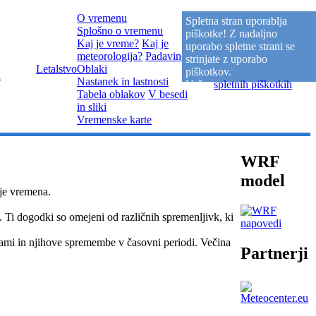
O vremenu
Spletna stran uporablja
Splošno o vremenu
piškotke! Z nadaljno
Kaj je vreme?
Kaj je
uporabo spletne strani se
meteorologija?
Padavine
strinjate z uporabo
Spletne
Letalstvo
Oblaki
Povezave
Kontakti
piškotkov.
a
kamere
Nastanek in lastnosti
Več o
spletnih piškotkih
.
Tabela oblakov
V besedi
in sliki
Vremenske karte
WRF
model
je vremena.
. Ti dogodki so omejeni od različnih spremenljivk, ki
mi in njihove spremembe v časovni periodi. Večina
Partnerji