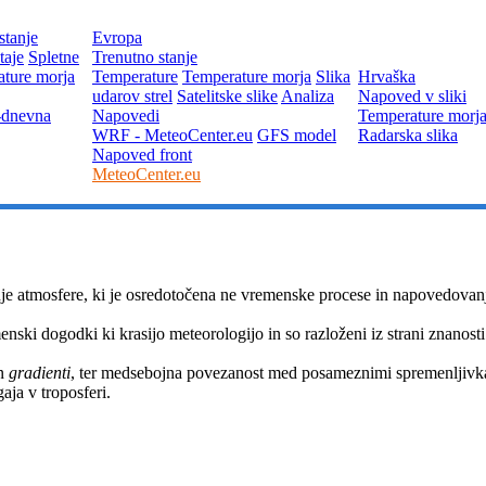
stanje
Evropa
taje
Spletne
Trenutno stanje
ture morja
Temperature
Temperature morja
Slika
Hrvaška
udarov strel
Satelitske slike
Analiza
Napoved v sliki
-dnevna
Napovedi
Temperature morj
WRF - MeteoCenter.eu
GFS model
Radarska slika
Napoved front
MeteoCenter.eu
je atmosfere, ki je osredotočena ne vremenske procese in napovedovan
ski dogodki ki krasijo meteorologijo in so razloženi iz strani znanosti
n
gradienti
, ter medsebojna povezanost med posameznimi spremenljivka
ja v troposferi.