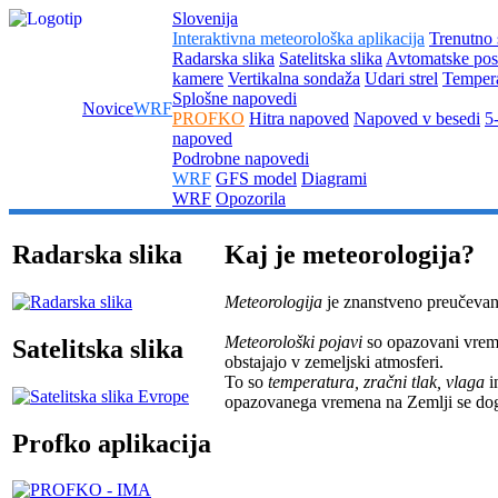
Slovenija
Interaktivna meteorološka aplikacija
Trenutno 
Radarska slika
Satelitska slika
Avtomatske pos
kamere
Vertikalna sondaža
Udari strel
Tempera
Splošne napovedi
Novice
WRF
PROFKO
Hitra napoved
Napoved v besedi
5
napoved
Podrobne napovedi
WRF
GFS model
Diagrami
WRF
Opozorila
Radarska slika
Kaj je meteorologija?
Meteorologija
je znanstveno preučevan
Meteorološki pojavi
so opazovani vremen
Satelitska slika
obstajajo v zemeljski atmosferi.
To so
temperatura, zračni tlak, vlaga
i
opazovanega vremena na Zemlji se doga
Profko aplikacija